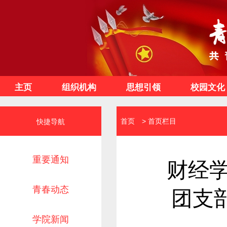
主页
组织机构
思想引领
校园文化
首页
>
首页栏目
快捷导航
重要通知
财经学
青春动态
团支
学院新闻