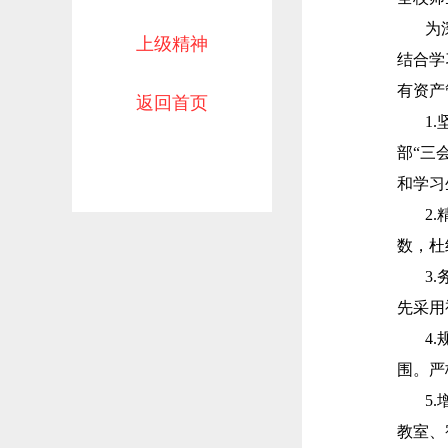
为
上级精神
结合学
有资产
返回首页
1
部“三
和学习
2
数，杜
3
先采用
4
围。严
5
教室、