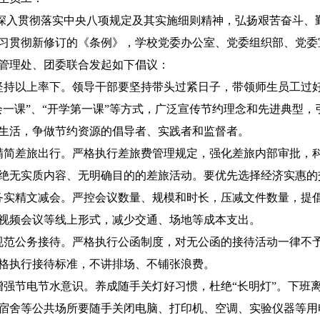
深入贯彻落实中央八项规定及其实施细则精神，弘扬艰苦奋斗、
习贯彻新修订的《条例》，学校党委办公室、党委组织部、党委
管理处、团委联合发起如下倡议：
.坚持以上率下。领导干部要坚持带头过紧日子，带领师生员工过
会一课”、“开学第一课”等方式，广泛宣传节约理念和先进典型，
生活，争做节约资源的倡导者、实践者和监督者。
.精简差旅出行。严格执行差旅费管理规定，强化差旅内部审批，
绝无实质内容、无明确目的的差旅活动。要优先选择经济实惠的
.务实精文减会。严控会议数量、规模和时长，压减文件数量，提
视频会议等线上形式，减少交通、场地等成本支出。
.规范公务接待。严格执行公函制度，对无公函的接待活动一律不
格执行接待标准，不讲排场、不铺张浪费。
.增强节电节水意识。养成随手关灯好习惯，杜绝“长明灯”。下
宿舍等公共场所要随手关闭电脑、打印机、空调、实验仪器等用