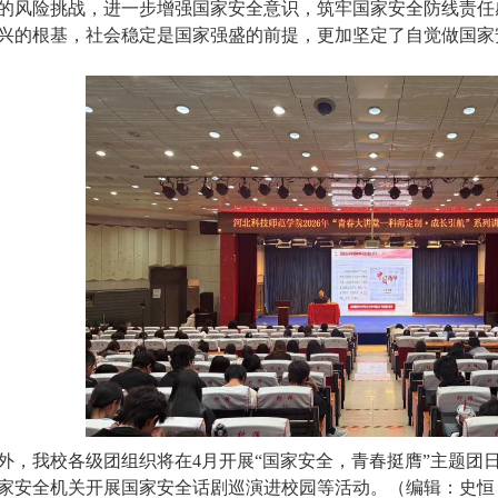
的风险挑战，进一步增强国家安全意识，筑牢国家安全防线责任
兴的根基，社会稳定是国家强盛的前提，更加坚定了自觉做国家
外，我校各级团组织将在4月开展“国家安全，青春挺膺”主题团
家安全机关开展国家安全话剧巡演进校园等活动。
（编辑：史恒